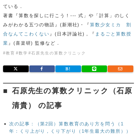
ている．
著書『算数を探しに行こう！--- 式」や「計算」のしく
みがわかる五つの物語』(新潮社)・『
算数少女ミカ 割
合なんてこわくない
』(日本評論社)，『
まるごと算数授
業
』(喜楽研) 監修など．
#
教育
#
数学
#
石原先生の算数クリニック
石原先生の算数クリニック（石原
清貴） の記事
次の記事：（第2回）算数教育のあり方を問う（1
年：くり上がり，くり下がり（1年生最大の難所））