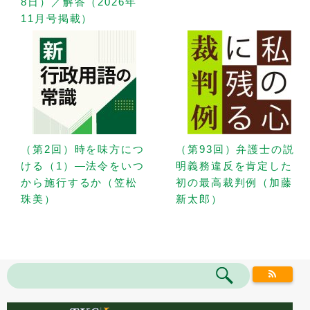
8日）／解答（2026年
11月号掲載）
（第2回）時を味方につ
（第93回）弁護士の説
ける（1）—法令をいつ
明義務違反を肯定した
から施行するか（笠松
初の最高裁判例（加藤
珠美）
新太郎）