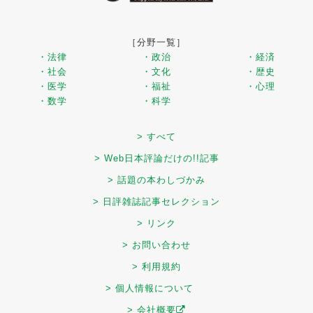
［分野一覧］
・法律
・政治
・経済
・社会
・文化
・歴史
・医学
・福祉
・心理
・数学
・科学
> すべて
> Web日本評論だけの!!記事
> 話題の本わしづかみ
> 日評雑誌記事セレクション
> リンク
> お問い合わせ
> 利用規約
> 個人情報について
> 会社概要