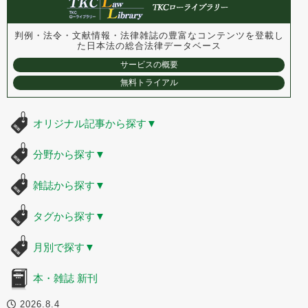
判例・法令・文献情報・法律雑誌の豊富なコンテンツを登載し
た
日本法の総合法律データベース
サービスの概要
無料トライアル
オリジナル記事から探す
▼
分野から探す
▼
雑誌から探す
▼
タグから探す
▼
月別で探す
▼
本・雑誌 新刊
2026.8.4