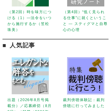
（第2回）時を味方につ
（第4回）“低く見られ
ける（1）—法令をいつ
る仕事”に就くというこ
から施行するか（笠松
と — スティグマと自尊
珠美）
心の心理
人気記事
出題（2026年8月号掲
裁判傍聴体験記：裁判
載分）／応募締切（8月
傍聴に行ってみました