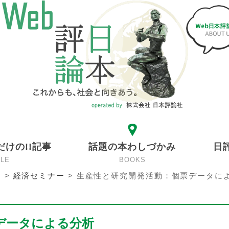
だけの!!記事
話題の本わしづかみ
日
CLE
BOOKS
ン
>
経済セミナー
>
生産性と研究開発活動：個票データに
データによる分析