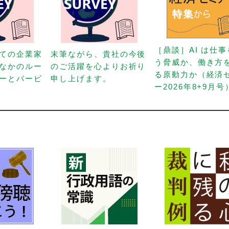
［鼎談］AI は仕
ての企業家
末筆ながら、貴社の今後
う脅威か、働き方
なかのルー
のご活躍を心よりお祈り
る原動力か（経済
ーとバービ
申し上げます。
ー2026年8+9月号