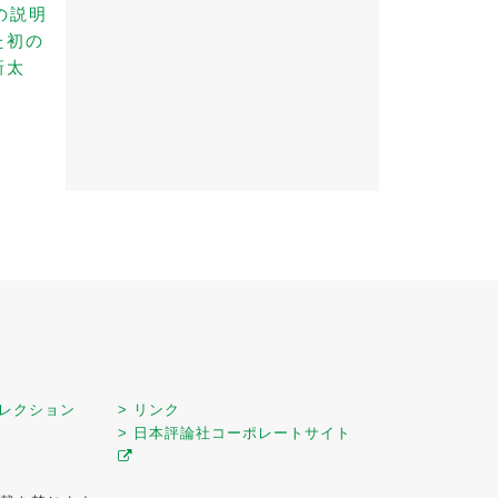
の説明
た初の
新太
セレクション
> リンク
> 日本評論社コーポレートサイト