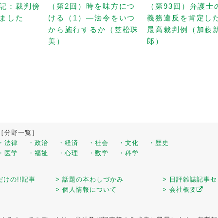
記：裁判傍
（第2回）時を味方につ
（第93回）弁護士
ました
ける（1）—法令をいつ
義務違反を肯定し
から施行するか（笠松珠
最高裁判例（加藤
美）
郎）
［分野一覧］
・法律
・政治
・経済
・社会
・文化
・歴史
・医学
・福祉
・心理
・数学
・科学
だけの!!記事
> 話題の本わしづかみ
> 日評雑誌記事
> 個人情報について
> 会社概要