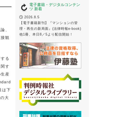
電子書籍・デジタルコンテン
ツ 新着
2026.8.5
【電子書籍新刊】『マンションの管
理・再生の新局面』(法律時報e-book)
織論、
他1冊、本日8／5より配信開始！
直接観
析する
に関す
の生産
dard
性は下
性の大