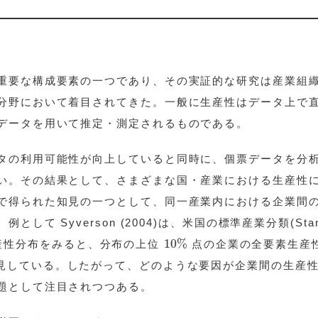
重要な構成要素の一つであり、その実証的な研究は産業組
分野において着目されてきた。一般に生産性はデータ上で
データを用いて推定・測定されるものである。
タの利用可能性が向上していると同時に、個票データを分
い。その結果として、さまざまな国・産業における生産性
で得られた知見の一つとして、同一産業内における企業間
て Syverson (2004)は、米国の標準産業分類(Stan
10
%
10
%
IC)ごとに生産性分布をみると、分布の上位
点の企業の全要素生産
見している。したがって、どのような要因が企業間の生産
題として注目されつつある。