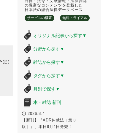
判例・法令・文献情報・法律雑誌
の豊富なコンテンツを登載した
日本法の総合法律データベース
サービスの概要
無料トライアル
オリジナル記事から探す
▼
分野から探す
▼
予定)
雑誌から探す
▼
タグから探す
▼
月別で探す
▼
本・雑誌 新刊
2026.8.4
【新刊】『ADR仲裁法［第３
版］』、本日8月4日発売！