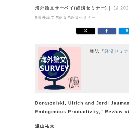
海外論文サーベイ(経済セミナー)｜
202
#
海外論文
#
経済
#
経済セミナー
雑誌『
経済セミナ
Doraszelski, Ulrich and Jordi Jauma
Endogenous Productivity,”
Review o
遠山祐太