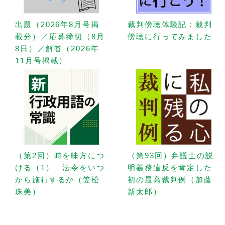
出題（2026年8月号掲
裁判傍聴体験記：裁判
載分）／応募締切（8月
傍聴に行ってみました
8日）／解答（2026年
11月号掲載）
（第2回）時を味方につ
（第93回）弁護士の説
ける（1）—法令をいつ
明義務違反を肯定した
から施行するか（笠松
初の最高裁判例（加藤
珠美）
新太郎）