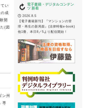
電子書籍・デジタルコンテン
ってい
ツ 新着
人の成
2026.8.5
実験開
【電子書籍新刊】『マンションの管
理・再生の新局面』(法律時報e-book)
た(図
他1冊、本日8／5より配信開始！
ゴン州
 専