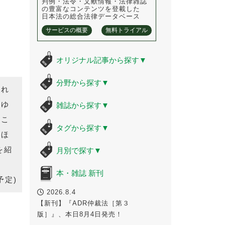
判例・法令・文献情報・法律雑誌
の豊富なコンテンツを登載した
日本法の総合法律データベース
サービスの概要
無料トライアル
オリジナル記事から探す
▼
分野から探す
▼
それ
らゆ
雑誌から探す
▼
うこ
タグから探す
▼
てほ
を紹
月別で探す
▼
本・雑誌 新刊
予定)
2026.8.4
【新刊】『ADR仲裁法［第３
版］』、本日8月4日発売！