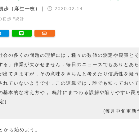
初歩（麻生一枝）｜
2020.02.14
の初歩
#
統計
社会の多くの問題の理解には，種々の数値の測定や観察と
する」作業が欠かせません．毎日のニュースでもありとあ
が出てきますが，その意味をきちんと考えたり信憑性を疑
されていないようです．この連載では，誰でも知っておい
の基本的な考え方や， 統計にまつわる誤解や陥りやすい罠
定)
(毎月中旬更新
とから始めよう。