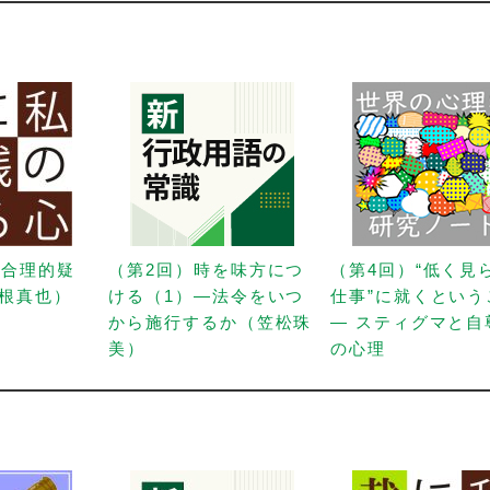
「合理的疑
（第2回）時を味方につ
（第4回）“低く見
根真也）
ける（1）—法令をいつ
仕事”に就くという
から施行するか（笠松珠
— スティグマと自
美）
の心理