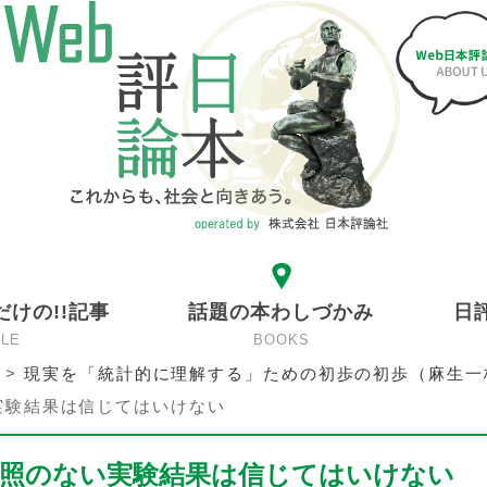
だけの!!記事
話題の本わしづかみ
日
CLE
BOOKS
>
現実を「統計的に理解する」ための初歩の初歩（麻生一
実験結果は信じてはいけない
対照のない実験結果は信じてはいけない