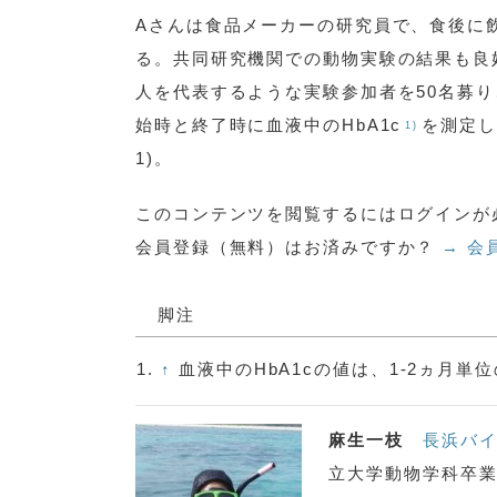
Aさんは食品メーカーの研究員で、食後に
る。共同研究機関での動物実験の結果も良
人を代表するような実験参加者を50名募
始時と終了時に血液中のHbA1c
を測定し
1)
1)。
このコンテンツを閲覧するにはログインが
会員登録（無料）はお済みですか？
→ 会
脚注
1.
↑
血液中のHbA1cの値は、1-2ヵ月
麻生一枝
長浜バ
立大学動物学科卒業