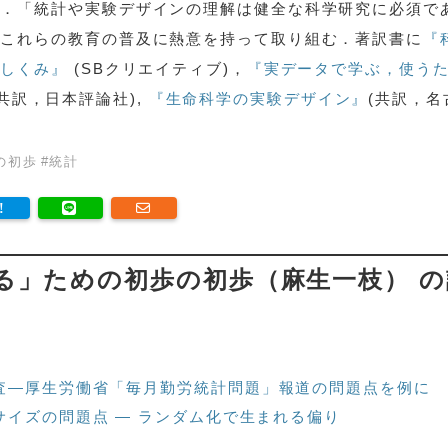
学．「統計や実験デザインの理解は健全な科学研究に必須で
，これらの教育の普及に熱意を持って取り組む．著訳書に
『
るしくみ』
(SBクリエイティブ)，
『実データで学ぶ，使う
(共訳，日本評論社),
『生命科学の実験デザイン』
(共訳，名
の初歩
#
統計
る」ための初歩の初歩（麻生一枝） の
査—厚生労働省「毎月勤労統計問題」報道の問題点を例に
サイズの問題点 — ランダム化で生まれる偏り