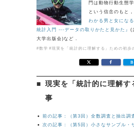
門は動物行動生態
という信念のもと
わかる男と女にな
統計入門 ---データの取りかたと見かた』
大学出版会)など．
#
数学
#
現実を「統計的に理解する」ための初歩
現実を「統計的に理解す
事
前の記事：（第3回）全数調査と抽出調
次の記事：（第5回）小さなサンプル・