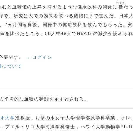
たずさ
飲むと血糖値の上昇を抑えるような健康飲料の開発に
携
わ
好で、研究は人での効果を調べる段階にまで進んだ。日本
り、2ヵ月間毎食後、開発中の健康飲料を飲んでもらった。
値を比べたところ、50人中48人でHbA1cの減少が認められ
必要です。
→ ログイン
員について
単位の平均的な血糖の状態を示すとされる。
イオ大学
准教授．お茶の水女子大学理学部数学科卒業，オレ
，プエルトリコ大学海洋学科修士，ハワイ大学動物学Ph.D.