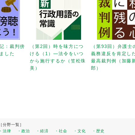
記：裁判傍
（第2回）時を味方につ
（第93回）弁護士
ました
ける（1）—法令をいつ
義務違反を肯定し
から施行するか（笠松珠
最高裁判例（加藤
美）
郎）
［分野一覧］
・法律
・政治
・経済
・社会
・文化
・歴史