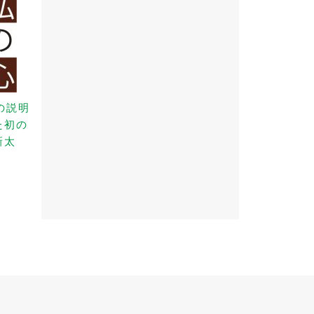
の説明
た初の
新太