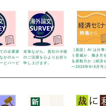
［鼎談］AI は仕
ての企業家
末筆ながら、貴社の今後
う脅威か、働き方
なかのルー
のご活躍を心よりお祈り
る原動力か（経済
ーとバービ
申し上げます。
ー2026年8+9月号