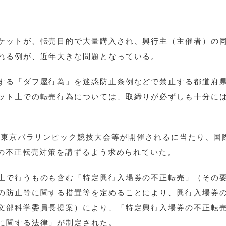
ケットが、転売目的で大量購入され、興行主（主催者）の
れる例が、近年大きな問題となっている。
する「ダフ屋行為」を迷惑防止条例などで禁止する都道府
ット上での転売行為については、取締りが必ずしも十分に
会・東京パラリンピック競技大会等が開催されるに当たり、国
トの不正転売対策を講ずるよう求められていた。
上で行うものも含む「特定興行入場券の不正転売」（その
の防止等に関する措置等を定めることにより、興行入場券
文部科学委員長提案）により、「特定興行入場券の不正転
に関する法律」が制定された。