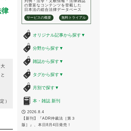
判例・法令・文献情報・法律雑誌
の豊富なコンテンツを登載した
法律
日本法の総合法律データベース
サービスの概要
無料トライアル
オリジナル記事から探す
▼
分野から探す
▼
雑誌から探す
▼
の大
タグから探す
▼
ひと
月別で探す
▼
本・雑誌 新刊
定）
2026.8.4
【新刊】『ADR仲裁法［第３
版］』、本日8月4日発売！