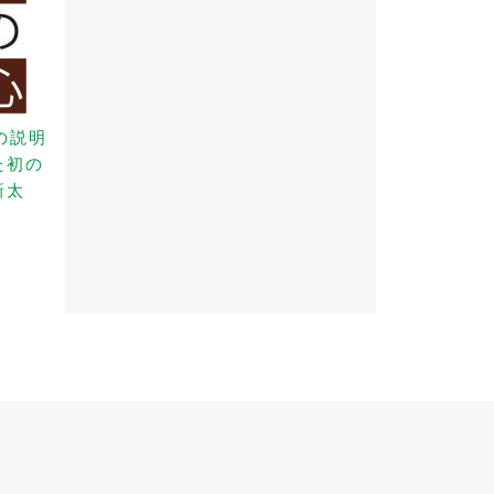
の説明
た初の
新太