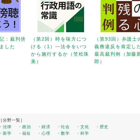
記：裁判傍
（第2回）時を味方につ
（第93回）弁護士
ました
ける（1）—法令をいつ
義務違反を肯定し
から施行するか（笠松珠
最高裁判例（加藤
美）
郎）
［分野一覧］
・法律
・政治
・経済
・社会
・文化
・歴史
・医学
・福祉
・心理
・数学
・科学