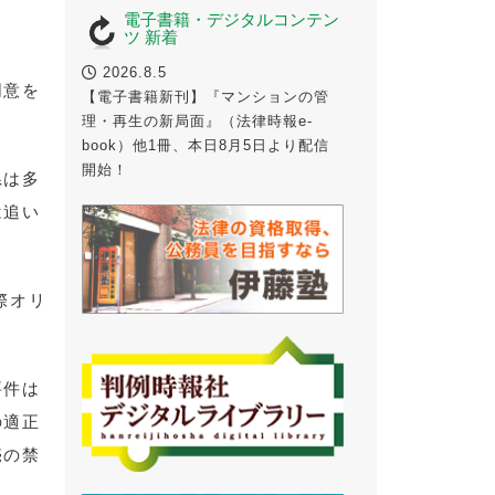
電子書籍・デジタルコンテン
ツ 新着
2026.8.5
同意を
【電子書籍新刊】『マンションの管
理・再生の新局面』（法律時報e-
book）他1冊、本日8月5日より配信
開始！
県は多
は追い
際オリ
要件は
の適正
売の禁