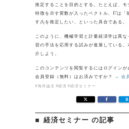
推定することを目的とする。たとえば、モ
U
特徴を示す変数が入ったベクトル、
は「
U
β
1
す
を推定したい、といった具合である。
β
1
このように、機械学習と計量経済学は異な
習の手法を応用する試みが進展している。本稿
介しよう。
このコンテンツを閲覧するにはログインが
会員登録（無料）はお済みですか？
→ 会
#
海外論文
#
経済
#
経済セミナー
経済セミナー の記事