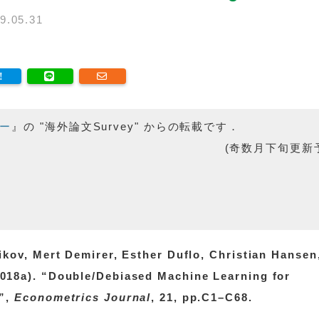
9.05.31
ー
』の "海外論文Survey" からの転載です．
(奇数月下旬更新
kov, Mert Demirer, Esther Duflo, Christian Hansen
018a). “Double/Debiased Machine Learning for
s”,
Econometrics Journal
, 21, pp.C1–C68.