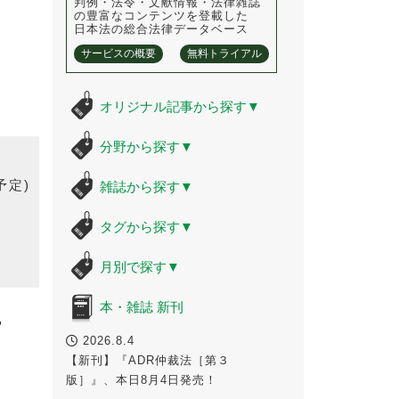
判例・法令・文献情報・法律雑誌
の豊富なコンテンツを登載した
日本法の総合法律データベース
サービスの概要
無料トライアル
オリジナル記事から探す
▼
分野から探す
▼
予定)
雑誌から探す
▼
タグから探す
▼
月別で探す
▼
本・雑誌 新刊
,
2026.8.4
【新刊】『ADR仲裁法［第３
版］』、本日8月4日発売！