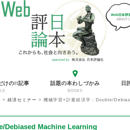
だけの!!記事
話題の本わしづかみ
日
CLE
BOOKS
ン
>
経済セミナー
>
機械学習×計量経済学：Double/Debias
iased Machine Learning