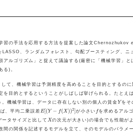
の手法を応用する方法を提案した論文Chernozhukov
e
習をLASSO、ランダムフォレスト、勾配ブースティング、ニ
類アルゴリズム」と捉えて議論する(厳密に「機械学習」と
ある)。
として、機械学習は予測精度を高めることを目的とするのに
定を目的とするということがしばしば挙げられる。たとえ
Y
う。機械学習は、データに存在しない別の個人の賃金
をそ
Y
E
[
(
Y
−
f
(
X
)
)
2
]
f
2
[
(
−
(
)
)
]
えば、平均二乗誤差
が小さい
を求めるアル
E
Y
f
X
f
X
データサイズと比して
の次元が大きい)の場合でも性能が
X
数間の関係を記述するモデルを立て、そのモデルのパラメ