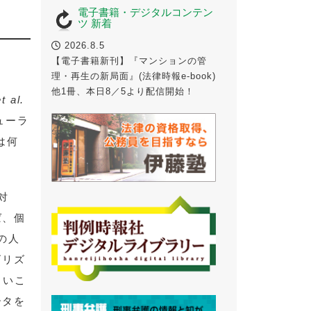
電子書籍・デジタルコンテン
ツ 新着
2026.8.5
【電子書籍新刊】『マンションの管
理・再生の新局面』(法律時報e-book)
他1冊、本日8／5より配信開始！
t al.
ューラ
は何
対
ば、個
の人
ゴリズ
よいこ
ータを