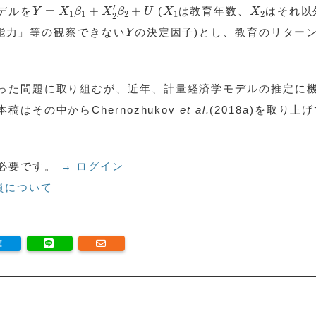
Y
=
X
1
β
1
+
X
2
′
β
2
+
U
X
1
X
2
′
=
+
+
デルを
(
は教育年数、
はそれ以
Y
X
β
X
β
U
X
X
1
1
2
1
2
2
Y
能力」等の観察できない
の決定因子)とし、教育のリター
Y
った問題に取り組むが、近年、計量経済学モデルの推定に
はその中からChernozhukov
et al.
(2018a)を取り上
必要です。
→ ログイン
員について