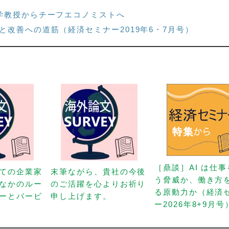
学教授からチーフエコノミストへ
改善への道筋（経済セミナー2019年6・7月号）
［鼎談］AI は仕
ての企業家
末筆ながら、貴社の今後
う脅威か、働き方
なかのルー
のご活躍を心よりお祈り
る原動力か（経済
ーとバービ
申し上げます。
ー2026年8+9月号