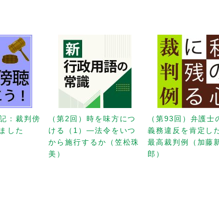
記：裁判傍
（第2回）時を味方につ
（第93回）弁護士
ました
ける（1）—法令をいつ
義務違反を肯定し
から施行するか（笠松珠
最高裁判例（加藤
美）
郎）