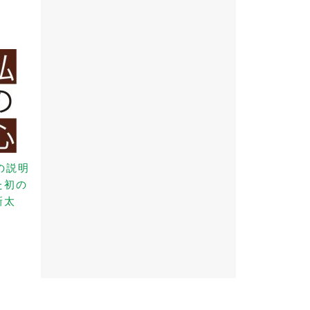
の説明
た初の
新太