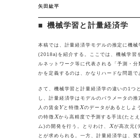
矢田紘平
機械学習と計量経済学
本稿では、計量経済学モデルの推定に機械学習
(2018a)を紹介する。ここでは、機械学
ルネットワーク等に代表される「予測・分
かを定義するのは、かなりハードな問題で
さて、機械学習と計量経済学の違いの1つ
し、計量経済学はモデルのパラメータの推
Y
X
人の賃金
と特徴
のデータがあるとしよ
Y
X
X
の特徴
から高精度で予測する手法(たと
X
X
ム)の開発を行う。とりわけ、
が高次元(
X
とが求められる。一方、計量経済学は、変