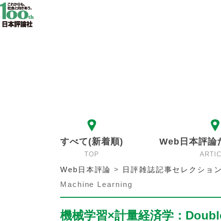
すべて(新着順)
Web日本評論
TOP
ARTI
Web日本評論
>
日評雑誌記事セレクショ
Machine Learning
機械学習×計量経済学：Double/Deb