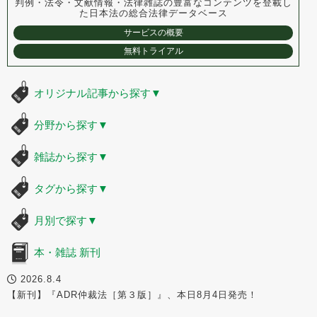
判例・法令・文献情報・法律雑誌の豊富なコンテンツを登載し
た
日本法の総合法律データベース
サービスの概要
無料トライアル
オリジナル記事から探す
▼
分野から探す
▼
雑誌から探す
▼
タグから探す
▼
月別で探す
▼
本・雑誌 新刊
2026.8.4
【新刊】『ADR仲裁法［第３版］』、本日8月4日発売！