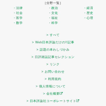
［分野一覧］
・法律
・政治
・経済
・社会
・文化
・歴史
・医学
・福祉
・心理
・数学
・科学
> すべて
> Web日本評論だけの!!記事
> 話題の本わしづかみ
> 日評雑誌記事セレクション
> リンク
> お問い合わせ
> 利用規約
> 個人情報について
> 会社概要
> 日本評論社コーポレートサイト