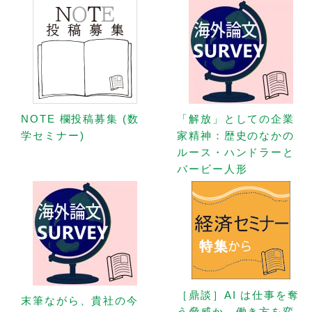
NOTE 欄投稿募集 (数
「解放」としての企業
学セミナー)
家精神：歴史のなかの
ルース・ハンドラーと
バービー人形
［鼎談］AI は仕事を奪
末筆ながら、貴社の今
う脅威か、働き方を変