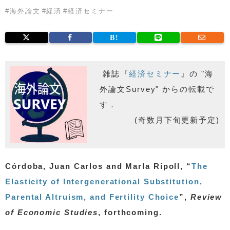
#
海外論文
#
経済
#
経済セミナー
雑誌『
経済セミナー
』の "海
外論文Survey" からの転載で
す．
(奇数月下旬更新予定)
Córdoba, Juan Carlos and Marla Ripoll, “
The
Elasticity of Intergenerational Substitution,
Parental Altruism, and Fertility Choice
”,
Review
of Economic Studies
, forthcoming.