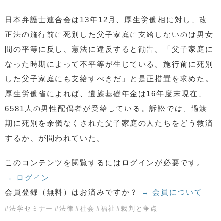
日本弁護士連合会は13年12月、厚生労働相に対し、改
正法の施行前に死別した父子家庭に支給しないのは男女
間の平等に反し、憲法に違反すると勧告。「父子家庭に
なった時期によって不平等が生じている。施行前に死別
した父子家庭にも支給すべきだ」と是正措置を求めた。
厚生労働省によれば、遺族基礎年金は16年度末現在、
6581人の男性配偶者が受給している。訴訟では、過渡
期に死別を余儀なくされた父子家庭の人たちをどう救済
するか、が問われていた。
このコンテンツを閲覧するにはログインが必要です。
→ ログイン
会員登録（無料）はお済みですか？
→ 会員について
#
法学セミナー
#
法律
#
社会
#
福祉
#
裁判と争点