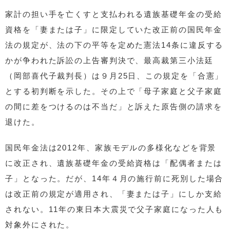
家計の担い手を亡くすと支払われる遺族基礎年金の受給
資格を「妻または子」に限定していた改正前の国民年金
法の規定が、法の下の平等を定めた憲法14条に違反する
かが争われた訴訟の上告審判決で、最高裁第三小法廷
（岡部喜代子裁判長）は９月25日、この規定を「合憲」
とする初判断を示した。その上で「母子家庭と父子家庭
の間に差をつけるのは不当だ」と訴えた原告側の請求を
退けた。
国民年金法は2012年、家族モデルの多様化などを背景
に改正され、遺族基礎年金の受給資格は「配偶者または
子」となった。だが、14年４月の施行前に死別した場合
は改正前の規定が適用され、「妻または子」にしか支給
されない。11年の東日本大震災で父子家庭になった人も
対象外にされた。