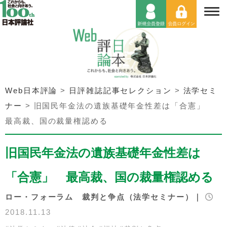
Web日本評論
>
日評雑誌記事セレクション
>
法学セミ
ナー
>
旧国民年金法の遺族基礎年金性差は「合憲」
最高裁、国の裁量権認める
旧国民年金法の遺族基礎年金性差は
「合憲」 最高裁、国の裁量権認める
ロー・フォーラム 裁判と争点（法学セミナー）｜
2018.11.13