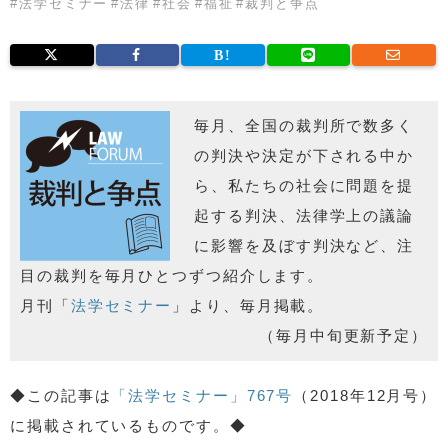
#
法学セミナー
#
法律
#
社会
#
福祉
#
裁判と争点
毎月、全国の裁判所で数多く
の判決や決定が下される中か
ら、私たちの社会に問題を提
起する判決、法律学上の議論
に影響を及ぼす判決など、注
目の裁判を毎月ひとつずつ紹介します。
月刊「
法学セミナー
」より、毎月掲載。
（毎月中旬更新予定）
◆この記事は
「法学セミナー」767号
（2018年12月号）
に掲載されているものです。◆