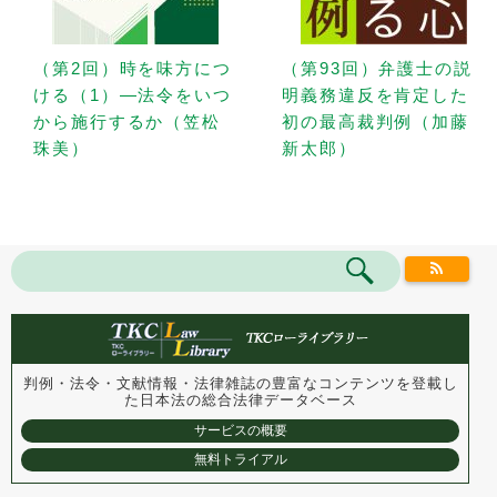
（第2回）時を味方につ
（第93回）弁護士の説
ける（1）—法令をいつ
明義務違反を肯定した
から施行するか（笠松
初の最高裁判例（加藤
珠美）
新太郎）
判例・法令・文献情報・法律雑誌の豊富なコンテンツを登載し
た
日本法の総合法律データベース
サービスの概要
無料トライアル