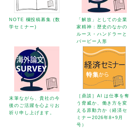
NOTE 欄投稿募集 (数
「解放」としての企業
学セミナー)
家精神：歴史のなかの
ルース・ハンドラーと
バービー人形
［鼎談］AI は仕事を奪
末筆ながら、貴社の今
う脅威か、働き方を変
後のご活躍を心よりお
える原動力か（経済セ
祈り申し上げます。
ミナー2026年8+9月
号）