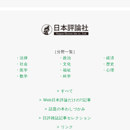
［分野一覧］
・法律
・政治
・経済
・社会
・文化
・歴史
・医学
・福祉
・心理
・数学
・科学
> すべて
> Web日本評論だけの!!記事
> 話題の本わしづかみ
> 日評雑誌記事セレクション
> リンク