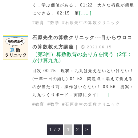
く，学ぶ価値がある． 01:22 大きな桁数が簡単
にできる． 02:15 筆
[……]
#
教育
#
数学
#
石原先生の算数クリニック
石原先生の算数クリニック---目からウロコ
の算数教え方講座｜
2021.06.15
（第3回）算数教育のあり方を問う（2年：
かけ算九九）
目次 00:25 現状：九九は覚えないといけない！
(千年一日の如し) 01:53 問題点：唱えて覚える
のが当たり前．操作はいらない！ 03:56 提案：
九九つくりボード．実際にタイ
[……]
#
教育
#
数学
#
石原先生の算数クリニック
1 / 2
1
2
>