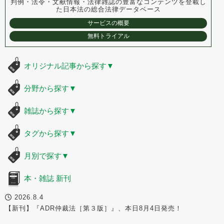
判例・法令・文献情報・法律雑誌の豊富なコンテンツを登載し
た
日本法の総合法律データベース
サービスの概要
無料トライアル
オリジナル記事から探す
▼
分野から探す
▼
雑誌から探す
▼
タグから探す
▼
月別で探す
▼
本・雑誌 新刊
2026.8.4
【新刊】『ADR仲裁法［第３版］』、本日8月4日発売！