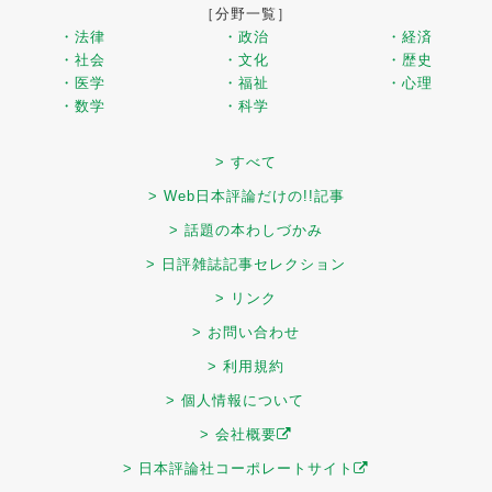
［分野一覧］
・法律
・政治
・経済
・社会
・文化
・歴史
・医学
・福祉
・心理
・数学
・科学
> すべて
> Web日本評論だけの!!記事
> 話題の本わしづかみ
> 日評雑誌記事セレクション
> リンク
> お問い合わせ
> 利用規約
> 個人情報について
> 会社概要
> 日本評論社コーポレートサイト