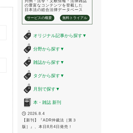
判例・法令・文献情報・法律雑誌
の豊富なコンテンツを登載した
日本法の総合法律データベース
サービスの概要
無料トライアル
オリジナル記事から探す
▼
分野から探す
▼
雑誌から探す
▼
タグから探す
▼
月別で探す
▼
本・雑誌 新刊
2026.8.4
【新刊】『ADR仲裁法［第３
版］』、本日8月4日発売！