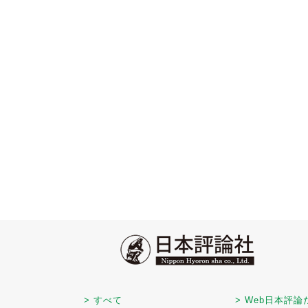
> すべて
> Web日本評論