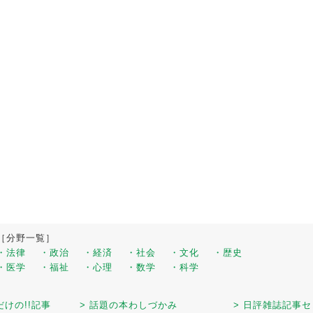
［分野一覧］
・法律
・政治
・経済
・社会
・文化
・歴史
・医学
・福祉
・心理
・数学
・科学
だけの!!記事
> 話題の本わしづかみ
> 日評雑誌記事