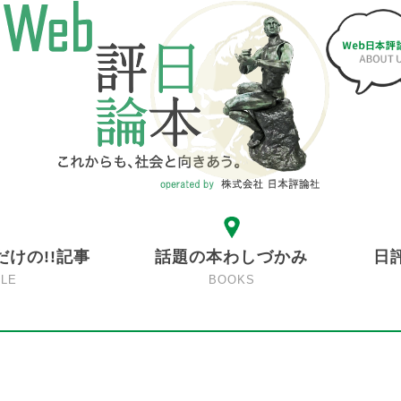
だけの!!記事
話題の本わしづかみ
日
CLE
BOOKS