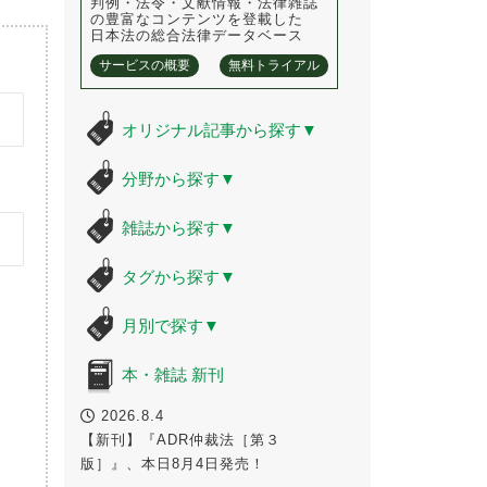
判例・法令・文献情報・法律雑誌
の豊富なコンテンツを登載した
日本法の総合法律データベース
サービスの概要
無料トライアル
オリジナル記事から探す
▼
分野から探す
▼
雑誌から探す
▼
タグから探す
▼
月別で探す
▼
本・雑誌 新刊
2026.8.4
【新刊】『ADR仲裁法［第３
版］』、本日8月4日発売！