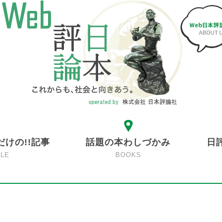
だけの!!記事
話題の本わしづかみ
日
CLE
BOOKS