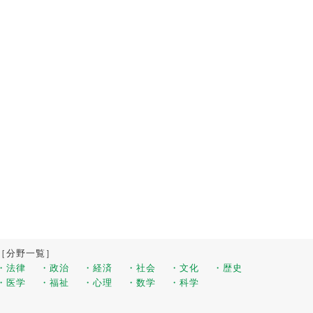
［分野一覧］
・法律
・政治
・経済
・社会
・文化
・歴史
・医学
・福祉
・心理
・数学
・科学