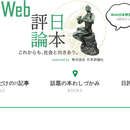
だけの!!記事
話題の本わしづかみ
日
CLE
BOOKS