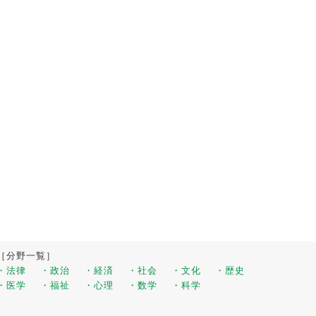
［分野一覧］
・法律
・政治
・経済
・社会
・文化
・歴史
・医学
・福祉
・心理
・数学
・科学