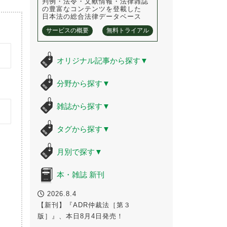
判例・法令・文献情報・法律雑誌
の豊富なコンテンツを登載した
日本法の総合法律データベース
サービスの概要
無料トライアル
オリジナル記事から探す
▼
分野から探す
▼
雑誌から探す
▼
タグから探す
▼
月別で探す
▼
本・雑誌 新刊
2026.8.4
【新刊】『ADR仲裁法［第３
版］』、本日8月4日発売！